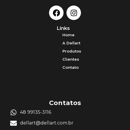
Links
Home
A Dellart
Produtos
Clientes
Contato
Contatos
48 99135-3116
dellart@dellart.com.br